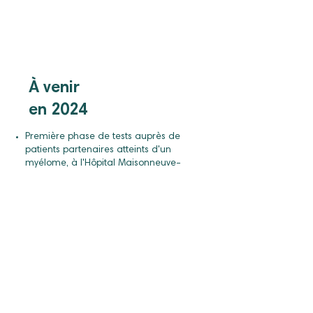
À venir
en 2024
Première phase de tests auprès de
patients partenaires atteints d'un
myélome, à l'Hôpital Maisonneuve-
Rosemont.
Itération sur la première version de
l'application en fonction des premiers
résultats.
Première phase d'évaluation du signal
EEG et neurofeedback.